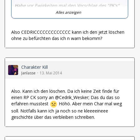
Habe vor Ewigkeiten mal den Vorschlag des "PK's"
gemacht, wurde nie wirklich drauf eingegangen.
Alles anzeigen
Stark befürwortet, und InGame von vielen
mittlerweile auch akzeptiert und verwendet.
Also CEDRICCCCCCCCCCCCC kann ich den jetzt löschen
ohne zu befürchten das ich n warn bekomm?
//Edit: Leute, es ist ein C. CedriC Wesker. CEDRIC. C
wie Chlamydia. K?
Kein K.
Charakter Kill
Janlasse
13. Mai 2014
Also. Kann ich den löschen. Da ich keine Zeit finde für
einen RP CK sorry an @Cedrik_Wesker; Das du das so
erfahren musstest
Höhö. Aber mein Char mal weg
soll. Notfalls kann ich ja noch so ne kleeeeineee
geschichte über das verbleiben schreiben.