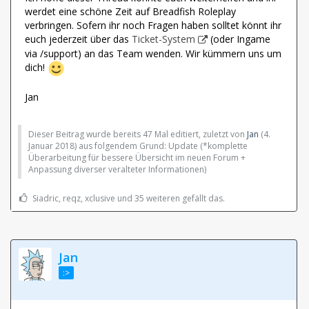
werdet eine schöne Zeit auf Breadfish Roleplay
verbringen. Sofern ihr noch Fragen haben solltet könnt ihr
euch jederzeit über das
Ticket-System
(oder Ingame
via /support) an das Team wenden. Wir kümmern uns um
dich!
Jan
Dieser Beitrag wurde bereits 47 Mal editiert, zuletzt von
Jan
(
4.
Januar 2018
) aus folgendem Grund: Update (*komplette
Überarbeitung für bessere Übersicht im neuen Forum +
Anpassung diverser veralteter Informationen)
Siadric, reqz, xclusive und 35 weiteren gefällt das.
Jan
:>