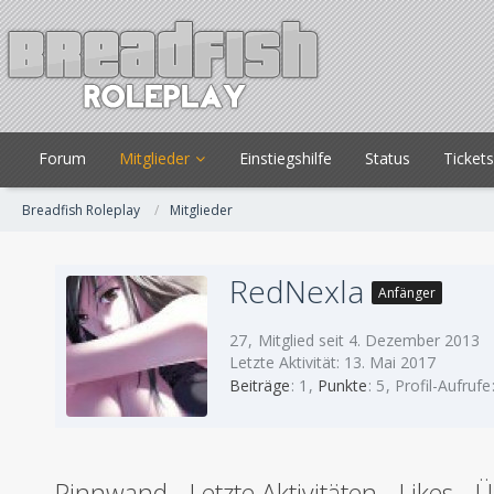
Forum
Mitglieder
Einstiegshilfe
Status
Ticket
Breadfish Roleplay
Mitglieder
RedNexla
Anfänger
27
Mitglied seit 4. Dezember 2013
Letzte Aktivität:
13. Mai 2017
Beiträge
1
Punkte
5
Profil-Aufrufe
Pinnwand
Letzte Aktivitäten
Likes
Ü