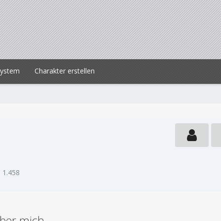
system
Charakter erstellen
1.458
ber mich