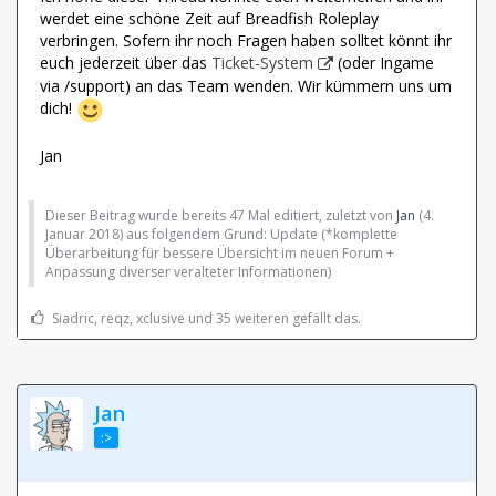
werdet eine schöne Zeit auf Breadfish Roleplay
verbringen. Sofern ihr noch Fragen haben solltet könnt ihr
euch jederzeit über das
Ticket-System
(oder Ingame
via /support) an das Team wenden. Wir kümmern uns um
dich!
Jan
Dieser Beitrag wurde bereits 47 Mal editiert, zuletzt von
Jan
(
4.
Januar 2018
) aus folgendem Grund: Update (*komplette
Überarbeitung für bessere Übersicht im neuen Forum +
Anpassung diverser veralteter Informationen)
Siadric, reqz, xclusive und 35 weiteren gefällt das.
Jan
:>