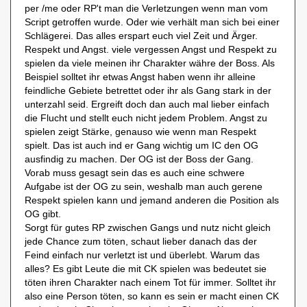
per /me oder RP't man die Verletzungen wenn man vom
Script getroffen wurde. Oder wie verhält man sich bei einer
Schlägerei. Das alles erspart euch viel Zeit und Ärger.
Respekt und Angst. viele vergessen Angst und Respekt zu
spielen da viele meinen ihr Charakter währe der Boss. Als
Beispiel solltet ihr etwas Angst haben wenn ihr alleine
feindliche Gebiete betrettet oder ihr als Gang stark in der
unterzahl seid. Ergreift doch dan auch mal lieber einfach
die Flucht und stellt euch nicht jedem Problem. Angst zu
spielen zeigt Stärke, genauso wie wenn man Respekt
spielt. Das ist auch ind er Gang wichtig um IC den OG
ausfindig zu machen. Der OG ist der Boss der Gang.
Vorab muss gesagt sein das es auch eine schwere
Aufgabe ist der OG zu sein, weshalb man auch gerene
Respekt spielen kann und jemand anderen die Position als
OG gibt.
Sorgt für gutes RP zwischen Gangs und nutz nicht gleich
jede Chance zum töten, schaut lieber danach das der
Feind einfach nur verletzt ist und überlebt. Warum das
alles? Es gibt Leute die mit CK spielen was bedeutet sie
töten ihren Charakter nach einem Tot für immer. Solltet ihr
also eine Person töten, so kann es sein er macht einen CK