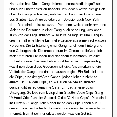
Hautfarbe hat. Diese Gangs können unterschiedlich groß sein
und auch unterschiedlich handeln. Ich jedoch werde hier gezielt
über die Gangs schreiben, welche man häufig im Ghetto von
Los Santos, Los Angeles oder zum Beispiel auch New York
trifft. Dies sind meist schwarze Personen, welche sehr arm sind.
Meist sind Personen in einer Gang auch sehr jung, was aber
auch von der Lage abhängt. Also kurz gesagt ist eine Gang in
diesme Fall eine kleine kriminelle Gruppe aus armen schwarzen
Personen. Die Entstehung einer Gang hat oft den Hintergrund
von Geborgenheit. Die armen Leute im Ghetto schließen sich
meist mit ihren Freunden und Nachbarn zusammen um eine
Einheit zu sein. Sie beschützen und helfen sich gegenseitig,
was ihnen eben diese Geborgenheit gibt. Anzumerken ist die
Vielfalt der Gangs und das es tausende gibt. Ein Beispiel sind
die Crips, eine der größten Gangs, jedoch lebt sie nicht an
einem Ort. Bei den Crips, so wie auch bei vielen anderen
Gangs, gibt es so genannte Sets. Ein Set ist eine quasi
Untergang. So lebt zum Beispiel im Stadtteil A die Crips Gang
"A Hood Crips" und im Stadtteil C die "C Hood Crips". Dies sind
im Prinzip 2 Gangs, leben aber beide das Crips-Leben aus. Zu
dieser Crips Sache findet ihr mehr in anderen Beiträgen oder im
Internet, hiermit soll nur erklärt werden was ein Set ist.