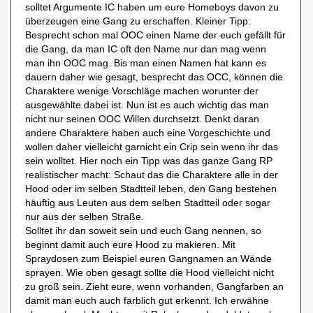
solltet Argumente IC haben um eure Homeboys davon zu
überzeugen eine Gang zu erschaffen. Kleiner Tipp:
Besprecht schon mal OOC einen Name der euch gefällt für
die Gang, da man IC oft den Name nur dan mag wenn
man ihn OOC mag. Bis man einen Namen hat kann es
dauern daher wie gesagt, besprecht das OCC, können die
Charaktere wenige Vorschläge machen worunter der
ausgewählte dabei ist. Nun ist es auch wichtig das man
nicht nur seinen OOC Willen durchsetzt. Denkt daran
andere Charaktere haben auch eine Vorgeschichte und
wollen daher vielleicht garnicht ein Crip sein wenn ihr das
sein wolltet. Hier noch ein Tipp was das ganze Gang RP
realistischer macht: Schaut das die Charaktere alle in der
Hood oder im selben Stadtteil leben, den Gang bestehen
häuftig aus Leuten aus dem selben Stadtteil oder sogar
nur aus der selben Straße.
Solltet ihr dan soweit sein und euch Gang nennen, so
beginnt damit auch eure Hood zu makieren. Mit
Spraydosen zum Beispiel euren Gangnamen an Wände
sprayen. Wie oben gesagt sollte die Hood vielleicht nicht
zu groß sein. Zieht eure, wenn vorhanden, Gangfarben an
damit man euch auch farblich gut erkennt. Ich erwähne