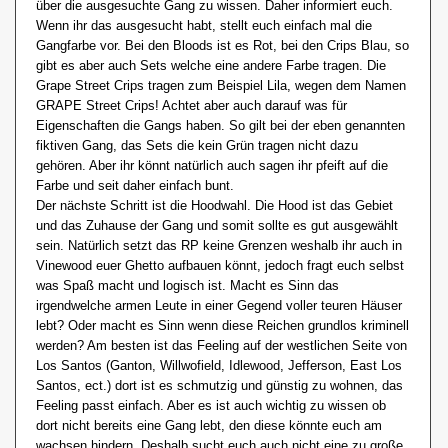
über die ausgesuchte Gang zu wissen. Daher informiert euch.
Wenn ihr das ausgesucht habt, stellt euch einfach mal die
Gangfarbe vor. Bei den Bloods ist es Rot, bei den Crips Blau, so
gibt es aber auch Sets welche eine andere Farbe tragen. Die
Grape Street Crips tragen zum Beispiel Lila, wegen dem Namen
GRAPE Street Crips! Achtet aber auch darauf was für
Eigenschaften die Gangs haben. So gilt bei der eben genannten
fiktiven Gang, das Sets die kein Grün tragen nicht dazu
gehören. Aber ihr könnt natürlich auch sagen ihr pfeift auf die
Farbe und seit daher einfach bunt.
Der nächste Schritt ist die Hoodwahl. Die Hood ist das Gebiet
und das Zuhause der Gang und somit sollte es gut ausgewählt
sein. Natürlich setzt das RP keine Grenzen weshalb ihr auch in
Vinewood euer Ghetto aufbauen könnt, jedoch fragt euch selbst
was Spaß macht und logisch ist. Macht es Sinn das
irgendwelche armen Leute in einer Gegend voller teuren Häuser
lebt? Oder macht es Sinn wenn diese Reichen grundlos kriminell
werden? Am besten ist das Feeling auf der westlichen Seite von
Los Santos (Ganton, Willwofield, Idlewood, Jefferson, East Los
Santos, ect.) dort ist es schmutzig und günstig zu wohnen, das
Feeling passt einfach. Aber es ist auch wichtig zu wissen ob
dort nicht bereits eine Gang lebt, den diese könnte euch am
wachsen hindern. Deshalb sucht euch auch nicht eine zu große