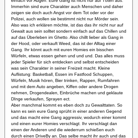
einfach vor Augen. Eure Gang ist nicht nur auf Töten aus.
Immerhin sind eure Charakter auch Menschen und daher
zeigen sie doch auch Angst vor dem Tot oder vor der
Polizei, auch wollen sie bestimmt nicht nur Mörder sein.
Also was ich erklären möchte, ist das das ihr nicht nur auf
Gewalt aus sein solltet sondern einfach auf das Chillen und
auf das Überleben im Ghetto. Also chillt lieber als Gang in
der Hood, oder verkauft Weed, das ist der Alltag einer
Gang. Ihr könnt auch mit euren Homies ein bisschen
Würfeln, etwas essen gehen und und und. Das alles muss
jeder Spieler für sich entdecken und selbst entscheiden
was sein Charakter in seiner Freizeit macht. Kleine
Auflistung: Basketball, Essen im Fastfood Schuppen,
Würfeln, Musik hören, Bier trinken, Rappen, Rumfahren
und mit dem Auto angeben, Kiffen oder andere Drogen
nehmen, Drogendealen, Einbrüche machen und geklaute
DInge verkaufen, Sprayen ect.
Aber manchmal kommt es eben doch zu Gewalttaten. So
kann es sein eure Gang sprüht in einer anderen Gegend
und das macht eine Gang aggressiv, wodurch einer kommt
und einen eurer Homies verschlagt. Ihr verschlagt dan
einen der Anderen und die wiederrum schießen euch
durch einen DriveBy an. Das selbe macht ihr auch und das