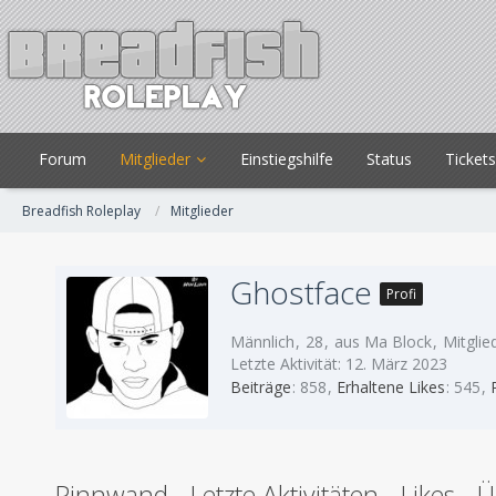
Forum
Mitglieder
Einstiegshilfe
Status
Ticket
Breadfish Roleplay
Mitglieder
Ghostface
Profi
Männlich
28
aus Ma Block
Mitglied
Letzte Aktivität:
12. März 2023
Beiträge
858
Erhaltene Likes
545
Pinnwand
Letzte Aktivitäten
Likes
Ü