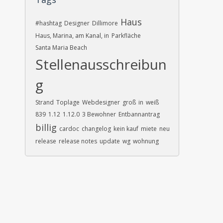
Haus
#hashtag
Designer
Dillimore
Haus, Marina, am Kanal, in
Parkfläche
Santa Maria Beach
Stellenausschreibun
g
Strand
Toplage
Webdesigner
groß
in
weiß
839
1.12
1.12.0
3 Bewohner
Entbannantrag
billig
cardoc
changelog
kein kauf
miete
neu
release
release notes
update
wg
wohnung