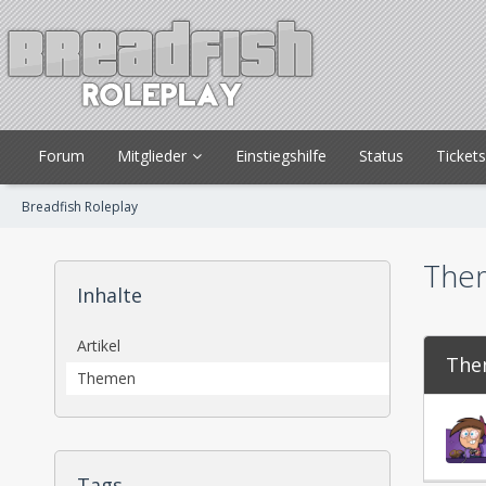
Forum
Mitglieder
Einstiegshilfe
Status
Ticket
Breadfish Roleplay
Them
Inhalte
Artikel
The
Themen
Tags