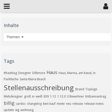
Inhalte
Artikel
Themen
Tags
Haus
#hashtag
Designer
Dillimore
Haus, Marina, am Kanal, in
Parkfläche
Santa Maria Beach
Stellenausschreibung
Strand
Toplage
Webdesigner
groß
in
weiß
839
1.12
1.12.0
3 Bewohner
Entbannantrag
billig
cardoc
changelog
kein kauf
miete
neu
release
release notes
update
wg
wohnung