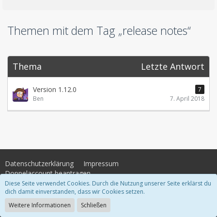
Themen mit dem Tag „release notes“
Thema
Letzte Antwort
Version 1.12.0
7
Ben
7. April 2018
Datenschutzerklärung
Impressum
Doppelaccount beantragen
Diese Seite verwendet Cookies. Durch die Nutzung unserer Seite erklärst du
dich damit einverstanden, dass wir Cookies setzen.
Community-Software:
WoltLab Suite™
Weitere Informationen
Schließen