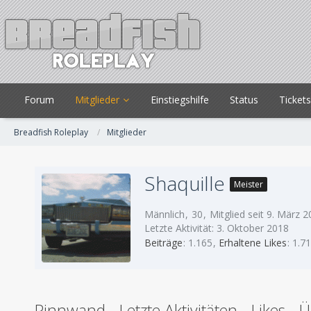
Forum
Mitglieder
Einstiegshilfe
Status
Ticket
Breadfish Roleplay
Mitglieder
Shaquille
Meister
Männlich
30
Mitglied seit 9. März 
Letzte Aktivität:
3. Oktober 2018
Beiträge
1.165
Erhaltene Likes
1.7
Pinnwand
Letzte Aktivitäten
Likes
Ü