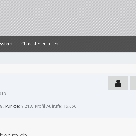
system
Charakter erstellen
2013
18
Punkte
9.213
Profil-Aufrufe
15.656
ber mich