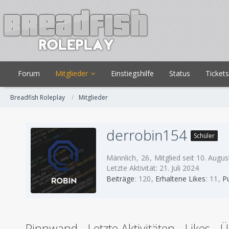
Forum
Mitglieder
Einstiegshilfe
Status
Ticket
Breadfish Roleplay
Mitglieder
derrobin154
Schüler
Männlich
26
Mitglied seit 10. Augu
Letzte Aktivität:
21. Juli 2024
Beiträge
120
Erhaltene Likes
11
P
Pinnwand
Letzte Aktivitäten
Likes
Ü