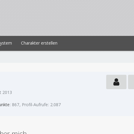
system
Charakter erstellen
st 2013
unkte
867
Profil-Aufrufe
2.087
ber mich