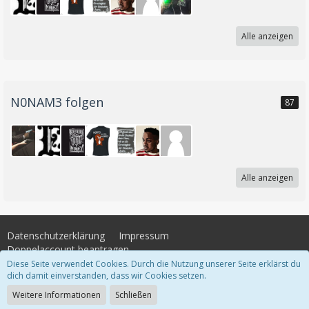
Alle anzeigen
N0NAM3 folgen
87
Alle anzeigen
Datenschutzerklärung
Impressum
Doppelaccount beantragen
Diese Seite verwendet Cookies. Durch die Nutzung unserer Seite erklärst du
dich damit einverstanden, dass wir Cookies setzen.
Community-Software:
WoltLab Suite™
Weitere Informationen
Schließen