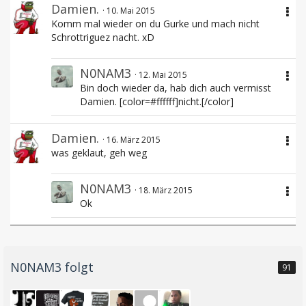
Damien.
10. Mai 2015
Komm mal wieder on du Gurke und mach nicht
Schrottriguez nacht. xD
N0NAM3
12. Mai 2015
Bin doch wieder da, hab dich auch vermisst
Damien. [color=#ffffff]nicht.[/color]
Damien.
16. März 2015
was geklaut, geh weg
N0NAM3
18. März 2015
Ok
N0NAM3 folgt
91