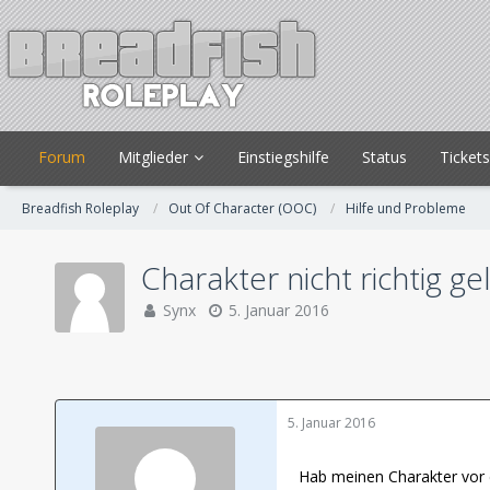
Forum
Mitglieder
Einstiegshilfe
Status
Ticket
Breadfish Roleplay
Out Of Character (OOC)
Hilfe und Probleme
Charakter nicht richtig ge
Synx
5. Januar 2016
5. Januar 2016
Hab meinen Charakter vor c