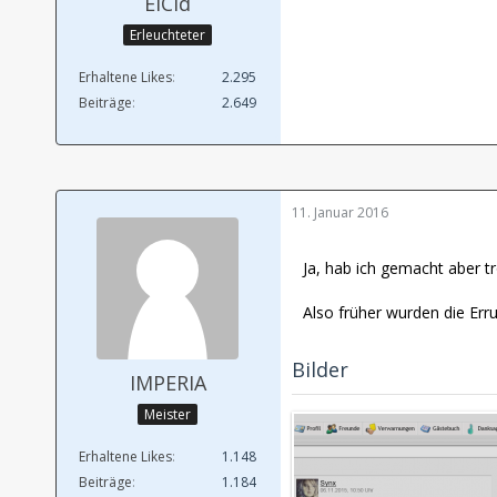
ElCid
Erleuchteter
Erhaltene Likes
2.295
Beiträge
2.649
11. Januar 2016
Ja, hab ich gemacht aber t
Also früher wurden die Err
Bilder
IMPERIA
Meister
Erhaltene Likes
1.148
Beiträge
1.184